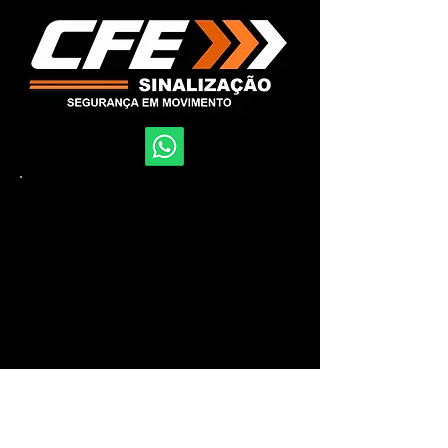
Fone: 51 - 3332-0421
Rua Dona Eugênia, 480 - Bairro
Santa Cecília Porto Alegre - RS
e-mail:
comercial@cfesinaliza.com.br